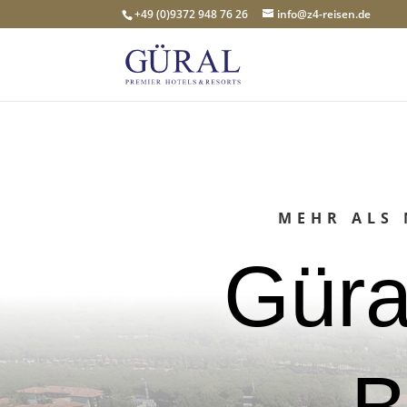
+49 (0)9372 948 76 26
info@z4-reisen.de
MEHR ALS 
Güra