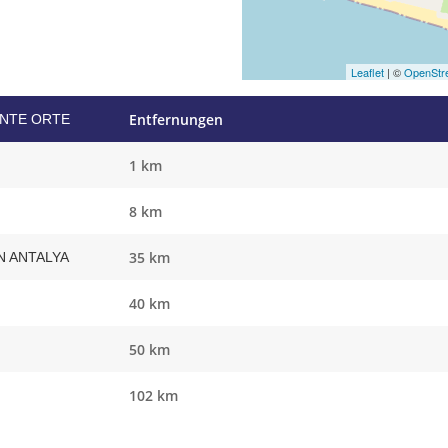
Leaflet
| ©
OpenStr
Entfernungen
ANTE ORTE
1 km
8 km
35 km
 ANTALYA
40 km
50 km
102 km