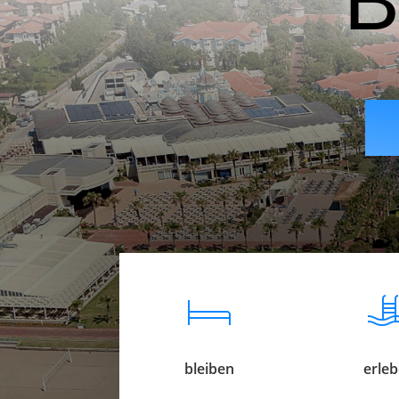
B
bleiben
erle