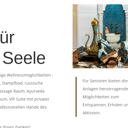
ür
 Seele
tige Wellnessmöglichkeiten :
Für Senioren bieten die
i, Dampfbad, russische
Anlagen hervorragende
Massage Raum, Ayurveda
Möglichkeiten zum
, VIP Suite mit privater
Entspannen, Erholen u
ofessionellen Hände des
Aktivsein.
es Ihnen danken!