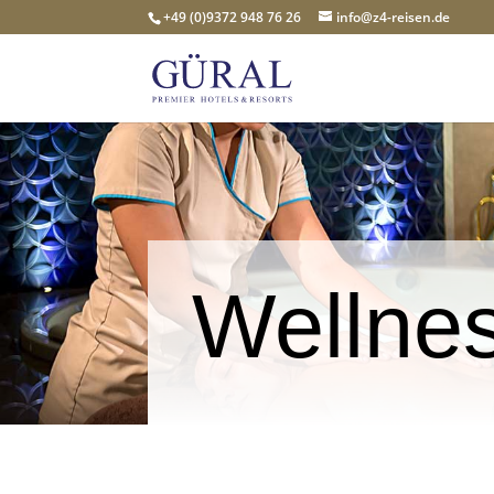
+49 (0)9372 948 76 26
info@z4-reisen.de
Wellne