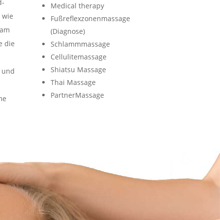
d-
Medical therapy
 wie
Fußreflexzonenmassage
mam
(Diagnose)
e die
Schlammmassage
Cellulitemassage
Shiatsu Massage
r und
Thai Massage
PartnerMassage
me